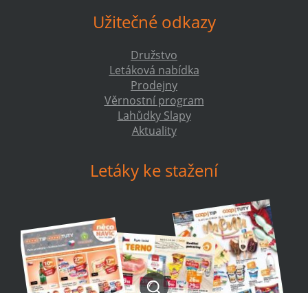
Užitečné odkazy
Družstvo
Letáková nabídka
Prodejny
Věrnostní program
Lahůdky Slapy
Aktuality
Letáky ke stažení