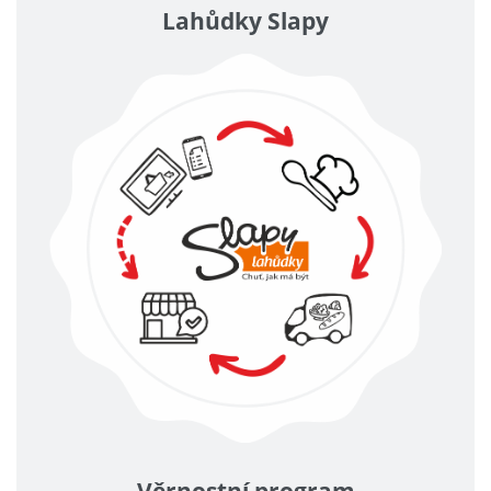
Lahůdky Slapy
Věrnostní program