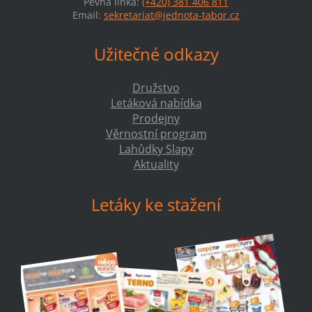
Pevná linka:
(+420) 381 406 811
Email:
sekretariat@jednota-tabor.cz
Užitečné odkazy
Družstvo
Letáková nabídka
Prodejny
Věrnostní program
Lahůdky Slapy
Aktuality
Letáky ke stažení