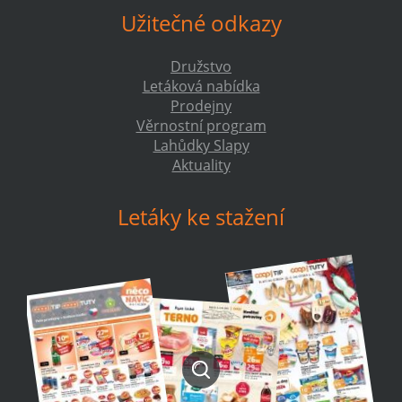
Užitečné odkazy
Družstvo
Letáková nabídka
Prodejny
Věrnostní program
Lahůdky Slapy
Aktuality
Letáky ke stažení