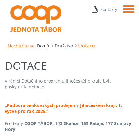
Menu
Kontakty
Dotace
Nacházíte se:
Domů
Družstvo
DOTACE
V rámci Dotačního programu Jihočeského kraje byla
poskytnuta dotace:
„Podpora ven
kovských prodejen v Jihočeském kraji, 1.
výzva pro rok 2025.“
Prodejny
COOP TÁBOR: 142 Skalice, 159 Rataje, 177 Smilovy
Hory