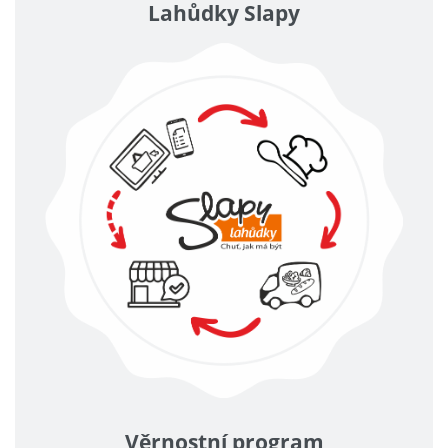
Lahůdky Slapy
Věrnostní program