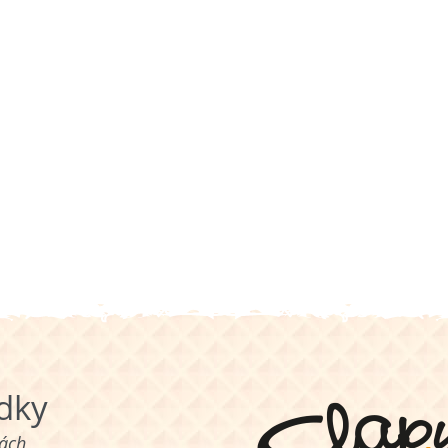
ůdky
nách