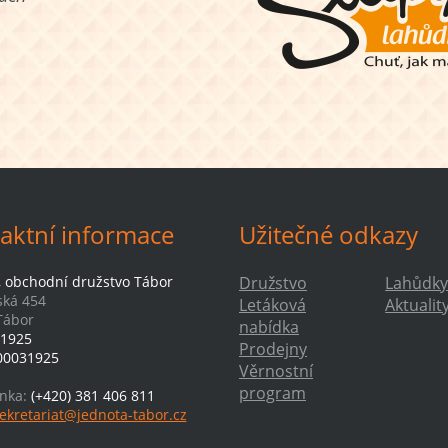
aktní informace
Užitečné odkazy
, obchodní družstvo Tábor
Družstvo
Lahůdky
ká 454
Letáková
Aktualit
Tábor
nabídka
1925
Prodejny
00031925
Věrnostní
program
inka:
(+420) 381 406 811
ekretariat@jednota-tabor.cz