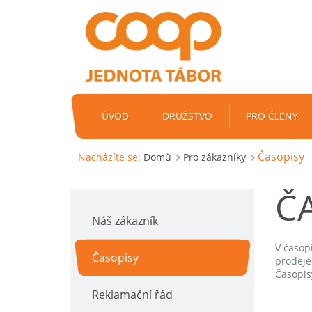
ÚVOD
DRUŽSTVO
PRO ČLENY
Časopisy
Nacházíte se:
Domů
Pro zákazníky
Č
Náš zákazník
V časop
Časopisy
prodeje
Časopis
Reklamační řád