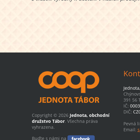
Kont
Jednota
Chýnovs
391 56 
IČ:
0003
DIČ:
CZ
Copyright © 2026
Jednota, obchodní
družstvo Tábor
. Všechna práva
Pevná l
vyhrazena.
Email:
s
Buďte s námi na