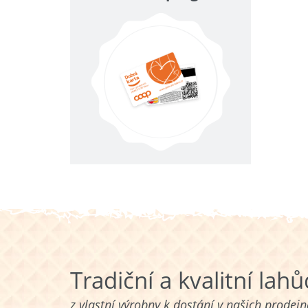
Tradiční a kvalitní lah
z vlastní výrobny k dostání v našich prodej