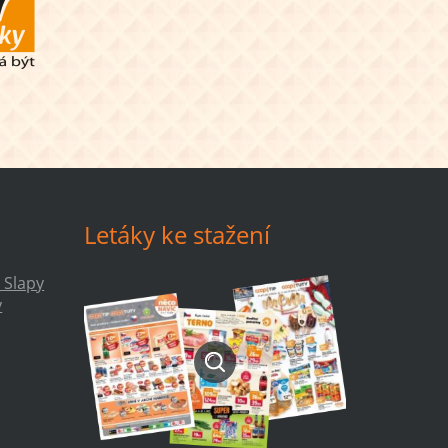
Letáky ke stažení
 Slapy
y