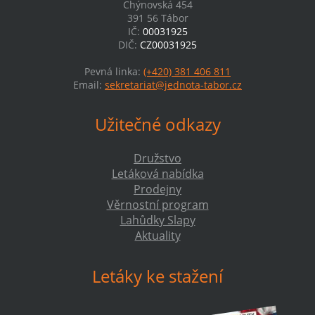
Chýnovská 454
391 56 Tábor
IČ:
00031925
DIČ:
CZ00031925
Pevná linka:
(+420) 381 406 811
Email:
sekretariat@jednota-tabor.cz
Užitečné odkazy
Družstvo
Letáková nabídka
Prodejny
Věrnostní program
Lahůdky Slapy
Aktuality
Letáky ke stažení