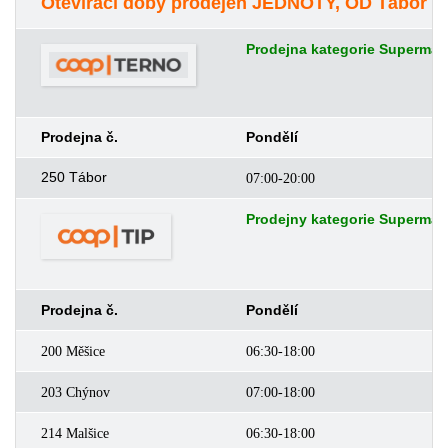
Otevírací doby prodejen JEDNOTY, OD Tábor
Prodejna kategorie Supermar
Prodejna č.
Pondělí
Ú
250 Tábor
07:00-20:00
0
Prodejny kategorie Supermark
Prodejna č.
Pondělí
Ú
200 Měšice
06:30-18:00
0
203 Chýnov
07:00-18:00
0
214 Malšice
06:30-18:00
0