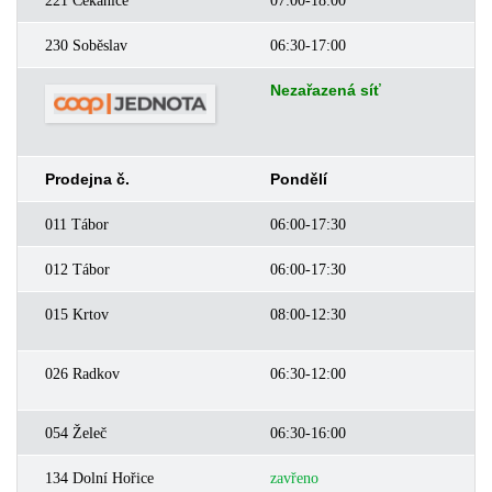
221 Čekanice
07:00-18:00
0
230 Soběslav
06:30-17:00
0
Nezařazená síť
Prodejna č.
Pondělí
Ú
011 Tábor
06:00-17:30
0
012 Tábor
06:00-17:30
0
015 Krtov
08:00-12:30
z
026 Radkov
06:30-12:00
0
054 Želeč
06:30-16:00
0
134 Dolní Hořice
zavřeno
z