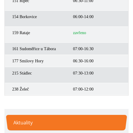
151 Řípec
06:30-11:00
0
154 Borkovice
06:00-14:00
0
159 Rataje
zavřeno
z
161 Sudoměřice u Tábora
07:00-16:30
0
177 Smilovy Hory
06:30-16:00
0
215 Stádlec
07:30-13:00
0
238 Želeč
07:00-12:00
0
Aktuality