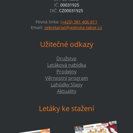
IČ:
00031925
DIČ:
CZ00031925
Pevná linka:
(+420) 381 406 811
Email:
sekretariat@jednota-tabor.cz
Užitečné odkazy
Družstvo
Letáková nabídka
Prodejny
Věrnostní program
Lahůdky Slapy
Aktuality
Letáky ke stažení