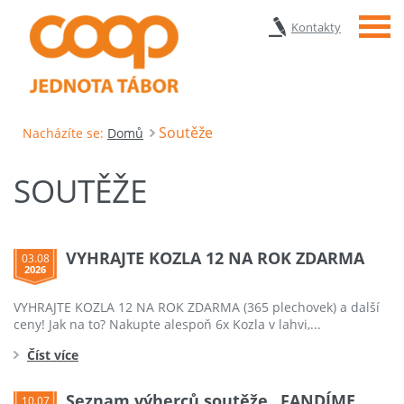
Menu
Kontakty
Soutěže
Nacházíte se:
Domů
SOUTĚŽE
VYHRAJTE KOZLA 12 NA ROK ZDARMA
03.08
2026
VYHRAJTE KOZLA 12 NA ROK ZDARMA (365 plechovek) a další
ceny! Jak na to? Nakupte alespoň 6x Kozla v lahvi,...
Číst více
Seznam výherců soutěže „FANDÍME
10.07