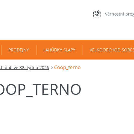
Věrnostní pro
PRODEJNY
LAHŮDKY SLAPY
VELKOOBCHOD SOBĚ
Coop_terno
h dob ve 32. týdnu 2026
OOP_TERNO