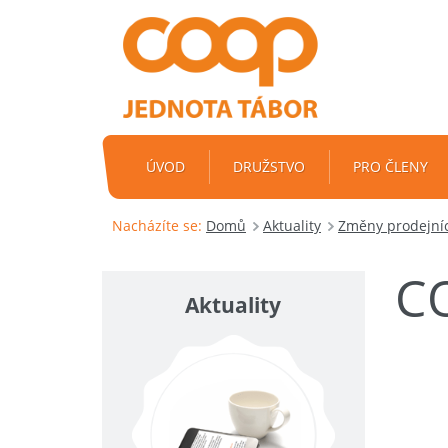
ÚVOD
DRUŽSTVO
PRO ČLENY
Nacházíte se:
Domů
Aktuality
Změny prodejníc
C
Aktuality