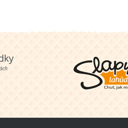
ůdky
nách