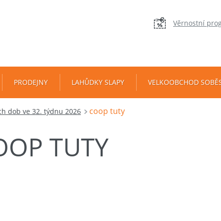
Věrnostní pro
PRODEJNY
LAHŮDKY SLAPY
VELKOOBCHOD SOBĚ
coop tuty
h dob ve 32. týdnu 2026
OOP TUTY