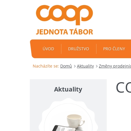
ÚVOD
DRUŽSTVO
PRO ČLENY
Nacházíte se:
Domů
Aktuality
Změny prodejníc
C
Aktuality