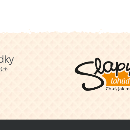
ůdky
nách