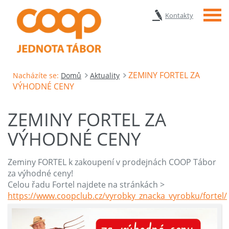
Menu
Kontakty
ZEMINY FORTEL ZA
Nacházíte se:
Domů
Aktuality
VÝHODNÉ CENY
ZEMINY FORTEL ZA
VÝHODNÉ CENY
Zeminy FORTEL k zakoupení v prodejnách COOP Tábor
za výhodné ceny!
Celou řadu Fortel najdete na stránkách >
https://www.coopclub.cz/vyrobky_znacka_vyrobku/fortel/