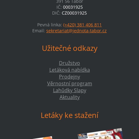
391 56 Tábor
IČ:
00031925
DIČ:
CZ00031925
Pevná linka:
(+420) 381 406 811
Email:
sekretariat@jednota-tabor.cz
Užitečné odkazy
Družstvo
Letáková nabídka
Prodejny
Věrnostní program
Lahůdky Slapy
Aktuality
Letáky ke stažení