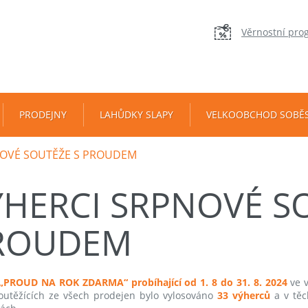
Věrnostní pro
PRODEJNY
LAHŮDKY SLAPY
VELKOOBCHOD SOBĚ
NOVÉ SOUTĚŽE S PROUDEM
ÝHERCI SRPNOVÉ S
ROUDEM
„PROUD NA ROK ZDARMA“ probíhající od 1. 8 do 31. 8. 2024
ve v
outěžících ze všech prodejen bylo vylosováno
33 výherců
a v těc