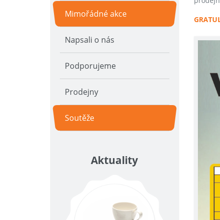
prodejn
Mimořádné akce
GRATUL
Napsali o nás
Podporujeme
Prodejny
Soutěže
Aktuality