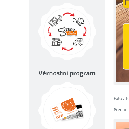
Věrnostní program
Foto z 
Předání