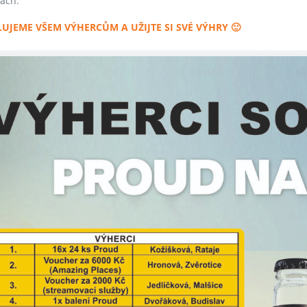
ách.
UJEME VŠEM VÝHERCŮM A UŽIJTE SI SVÉ VÝHRY 🙂