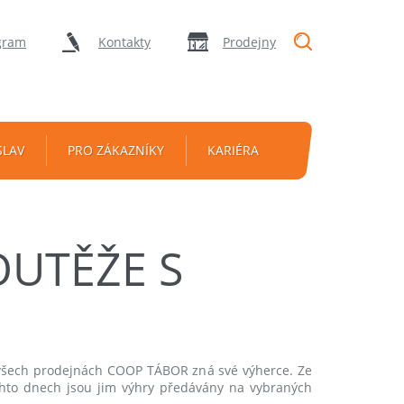
"Vyhledávání
gram
Kontakty
Prodejny
SLAV
PRO ZÁKAZNÍKY
KARIÉRA
OUTĚŽE S
šech prodejnách COOP TÁBOR zná své výherce. Ze
hto dnech jsou jim výhry předávány na vybraných