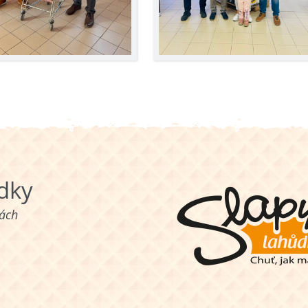
ůdky
nách