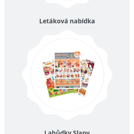
Letáková nabídka
Lahůdky Slapy