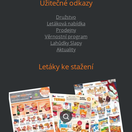
Užitečné odkazy
Družstvo
Letáková nabídka
Prodejny
Věrnostní program
Lahůdky Slapy
Aktuality
Letáky ke stažení