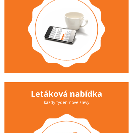
Letáková nabídka
každý týden nové slevy