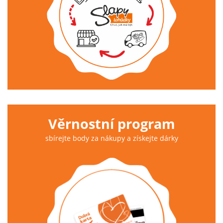
Věrnostní program
sbírejte body za nákupy a získejte dárky