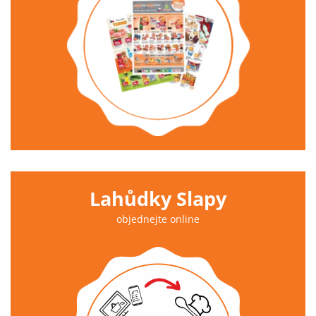
Lahůdky Slapy
objednejte online