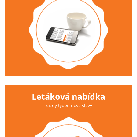
Letáková nabídka
každý týden nové slevy