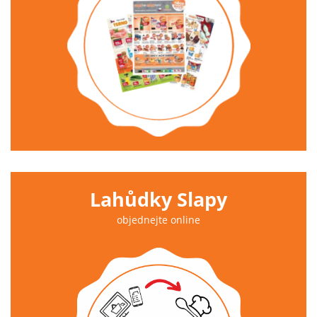
Lahůdky Slapy
objednejte online