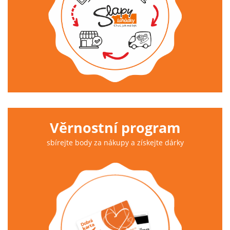
Věrnostní program
sbírejte body za nákupy a získejte dárky