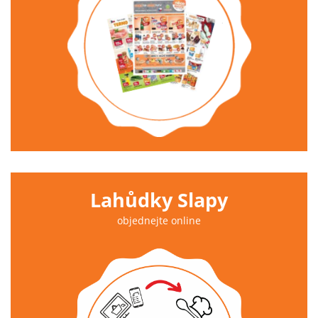
Lahůdky Slapy
objednejte online