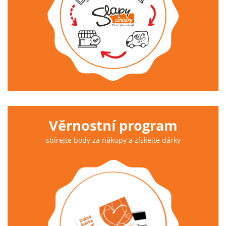
Věrnostní program
sbírejte body za nákupy a získejte dárky