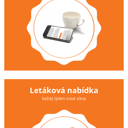
Letáková nabídka
každý týden nové slevy