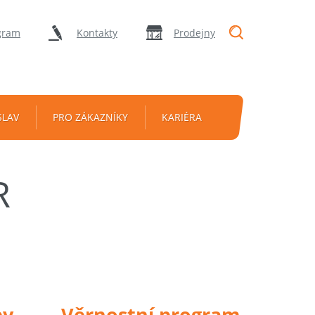
"Vyhledávání
gram
Kontakty
Prodejny
SLAV
PRO ZÁKAZNÍKY
KARIÉRA
R
py
Věrnostní program