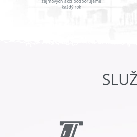
zájmových akcí podporujeme
každý rok
SLU