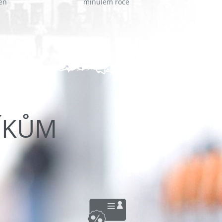
en
minulém roce
ÍKŮM