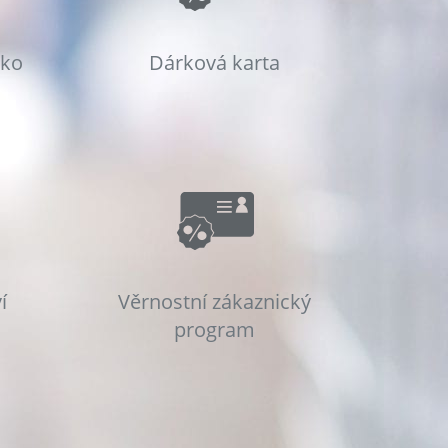
sko
Dárková karta
í
Věrnostní zákaznický
program