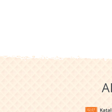
A
Katal
02.07