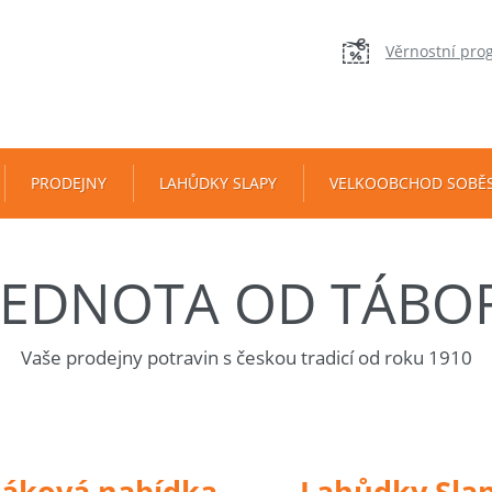
Věrnostní pro
PRODEJNY
LAHŮDKY SLAPY
VELKOOBCHOD SOBĚ
JEDNOTA OD TÁBO
Vaše prodejny potravin s českou tradicí od roku 1910
táková nabídka
Lahůdky Sla