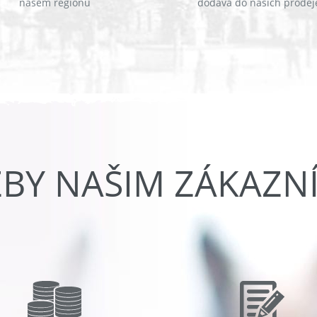
našem regionu
dodává do našich prodej
ŽBY NAŠIM ZÁKAZN