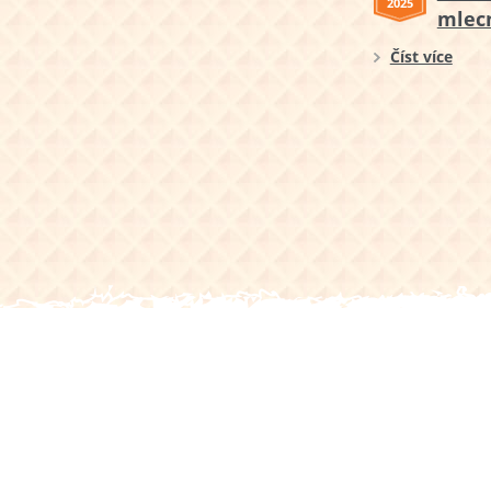
2025
mlec
Číst více