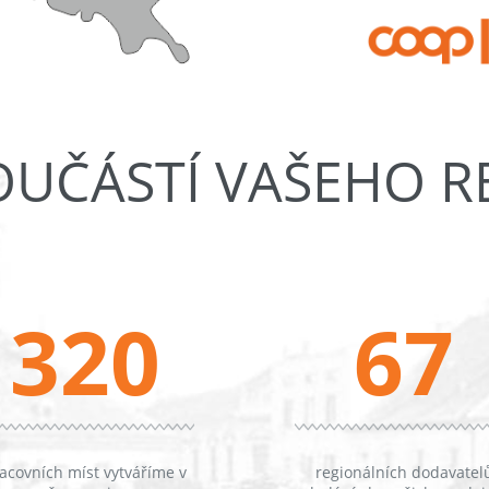
OUČÁSTÍ VAŠEHO 
320
67
acovních míst vytváříme v
regionálních dodavatel