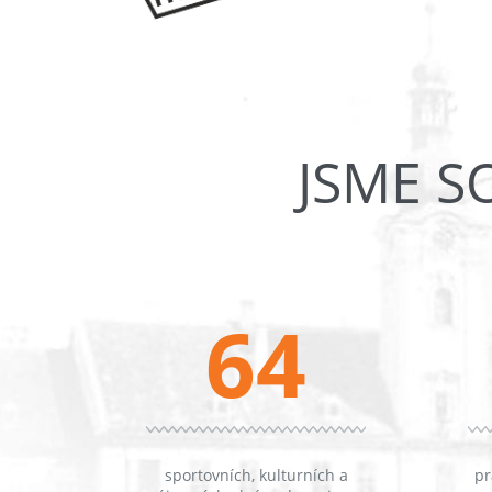
JSME S
64
sportovních, kulturních a
pr