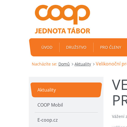
ÚVOD
DRUŽSTVO
PRO ČLENY
Velikonoční p
Nacházíte se:
Domů
Aktuality
V
Aktuality
P
COOP Mobil
Vážení z
E-coop.cz