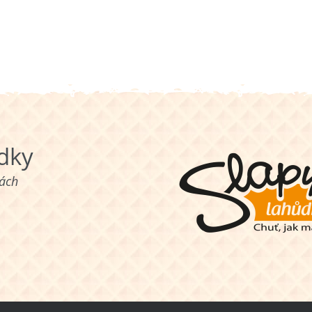
ůdky
nách