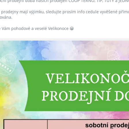
oční prodejní doba našich prodejen COOP TERNO, TIP, TUTY a JEDNO
 prodejny mají výjimku, sledujte prosím info cedule vyvěšené přímo
zována.
 Vám pohodové a veselé Velikonoce 😀