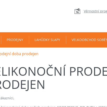
Věrnostní pro
PRODEJNY
LAHŮDKY SLAPY
VELKOOBCHOD SOBĚ
rodejní doba prodejen
ELIKONOČNÍ PRODE
RODEJEN
ákazníci,