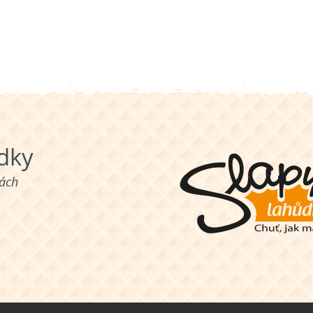
ůdky
nách