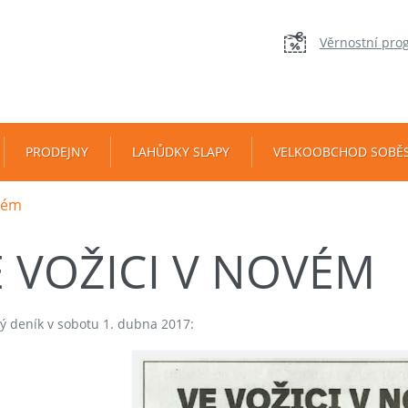
Věrnostní pro
PRODEJNY
LAHŮDKY SLAPY
VELKOOBCHOD SOBĚ
ovém
E VOŽICI V NOVÉM
ý deník v sobotu 1. dubna 2017: