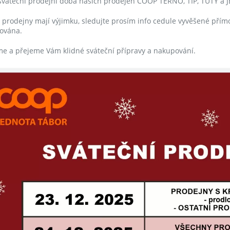
 sváteční prodejní doba našich prodejen COOP TERNO, TIP, TUTY a J
 prodejny mají výjimku, sledujte prosím info cedule vyvěšené přímo
zována.
e a přejeme Vám klidné sváteční přípravy a nakupování.