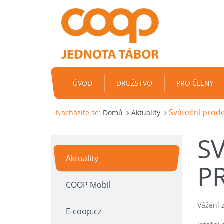
ÚVOD
DRUŽSTVO
PRO ČLENY
Sváteční prod
Nacházíte se:
Domů
Aktuality
S
Aktuality
P
COOP Mobil
Vážení z
E-coop.cz