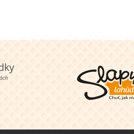
ůdky
nách