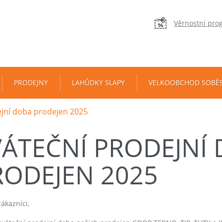
Věrnostní pro
PRODEJNY
LAHŮDKY SLAPY
VELKOOBCHOD SOBĚ
ejní doba prodejen 2025
VÁTEČNÍ PRODEJNÍ
RODEJEN 2025
ákazníci,