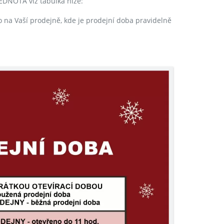
EDNOTA viz tabulka níže:
 na Vaší prodejně, kde je prodejní doba pravidelně