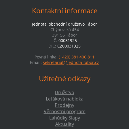
Kontaktní informace
Jednota, obchodní družstvo Tábor
Chýnovská 454
391 56 Tábor
IČ:
00031925
DIČ:
CZ00031925
Pevná linka:
(+420) 381 406 811
Email:
sekretariat@jednota-tabor.cz
Užitečné odkazy
Družstvo
Letáková nabídka
Prodejny
Věrnostní program
Lahůdky Slapy
Aktuality