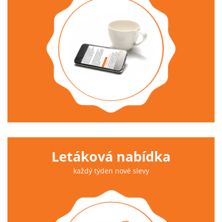
Letáková nabídka
každý týden nové slevy