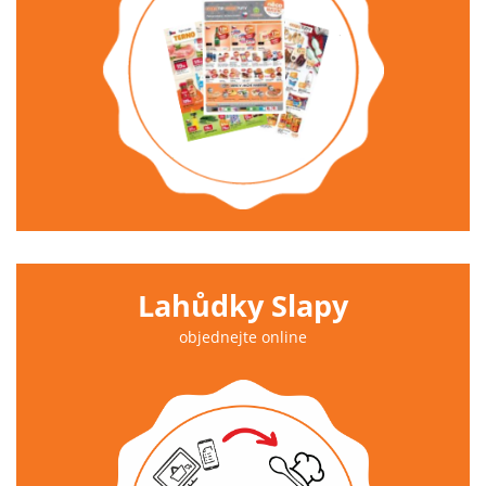
Lahůdky Slapy
objednejte online