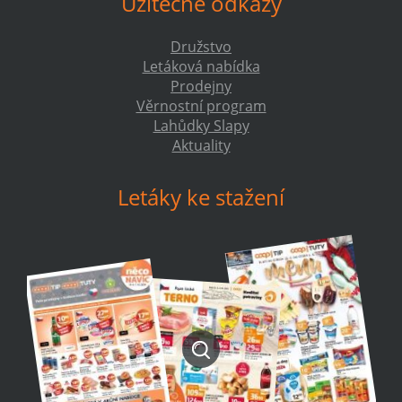
Užitečné odkazy
Družstvo
Letáková nabídka
Prodejny
Věrnostní program
Lahůdky Slapy
Aktuality
Letáky ke stažení