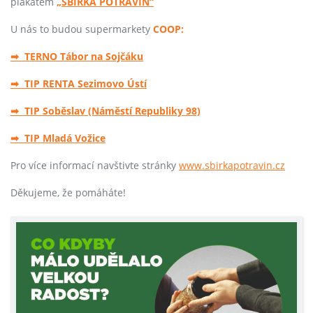
plakátem
„SBÍRKA POTRAVIN“
U nás to budou supermarkety
COOP:
➡ TERNO Tábor na Sojčáku
➡ TIP RENTA Sezimovo Ústí
➡ TIP Soběslav (Náměstí Republiky 98)
➡ TIP Mladá Vožice
Pro více informací navštivte stránky
www.sbirkapotravin.cz
Děkujeme, že pomáháte!