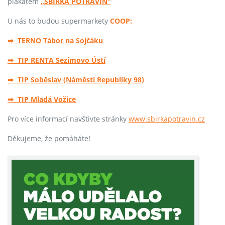
plakátem
„SBÍRKA POTRAVIN“
U nás to budou supermarkety
COOP:
➡ TERNO Tábor na Sojčáku
➡ TIP RENTA Sezimovo Ústí
➡ TIP Soběslav (Náměstí Republiky 98)
➡ TIP Mladá Vožice
Pro více informací navštivte stránky
www.sbirkapotravin.cz
Děkujeme, že pomáháte!