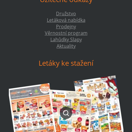
Družstvo
Letáková nabídka
Prodejny
Věrnostní program
Lahůdky Slapy
Aktuality
Letáky ke stažení