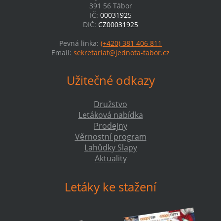
391 56 Tábor
IČ:
00031925
DIČ:
CZ00031925
Pevná linka:
(+420) 381 406 811
Email:
sekretariat@jednota-tabor.cz
Užitečné odkazy
Družstvo
Letáková nabídka
Prodejny
Věrnostní program
Lahůdky Slapy
Aktuality
Letáky ke stažení