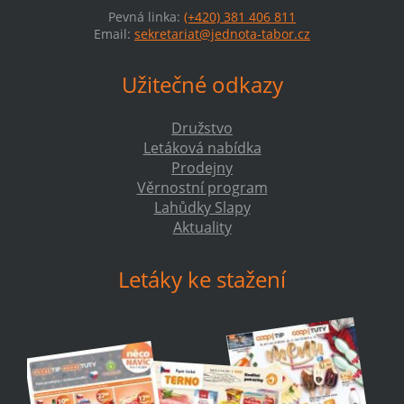
Pevná linka:
(+420) 381 406 811
Email:
sekretariat@jednota-tabor.cz
Užitečné odkazy
Družstvo
Letáková nabídka
Prodejny
Věrnostní program
Lahůdky Slapy
Aktuality
Letáky ke stažení