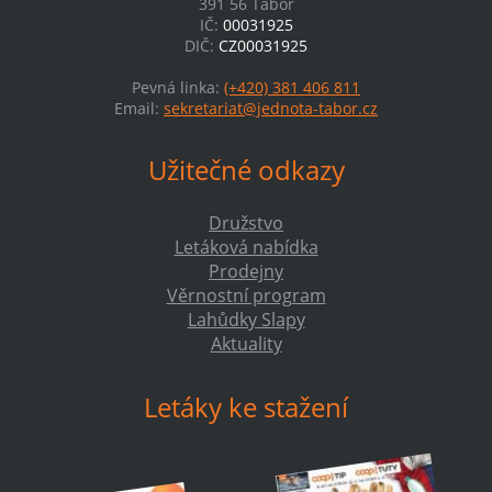
391 56 Tábor
IČ:
00031925
DIČ:
CZ00031925
Pevná linka:
(+420) 381 406 811
Email:
sekretariat@jednota-tabor.cz
Užitečné odkazy
Družstvo
Letáková nabídka
Prodejny
Věrnostní program
Lahůdky Slapy
Aktuality
Letáky ke stažení