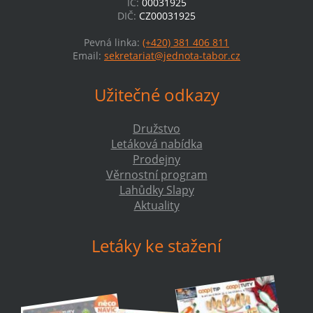
IČ:
00031925
DIČ:
CZ00031925
Pevná linka:
(+420) 381 406 811
Email:
sekretariat@jednota-tabor.cz
Užitečné odkazy
Družstvo
Letáková nabídka
Prodejny
Věrnostní program
Lahůdky Slapy
Aktuality
Letáky ke stažení