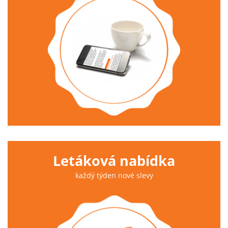
Letáková nabídka
každý týden nové slevy