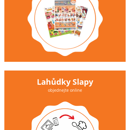
Lahůdky Slapy
objednejte online