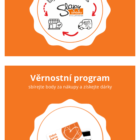
Věrnostní program
sbírejte body za nákupy a získejte dárky