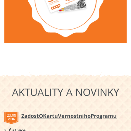
AKTUALITY A NOVINKY
ZadostOKartuVernostnihoProgramu
23.08
2016
Číst více