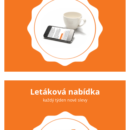
Letáková nabídka
každý týden nové slevy