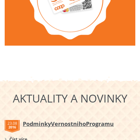
AKTUALITY A NOVINKY
PodminkyVernostnihoProgramu
23.08
2016
Číst více