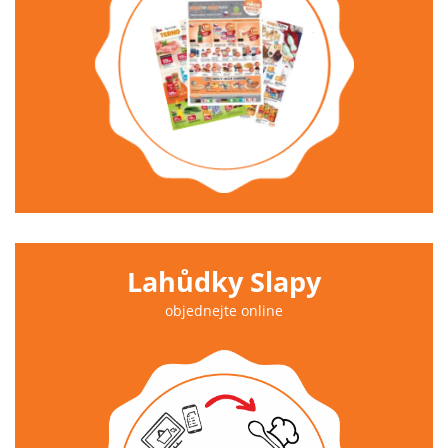
Lahůdky Slapy
objednejte online