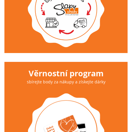
Věrnostní program
sbírejte body za nákupy a získejte dárky