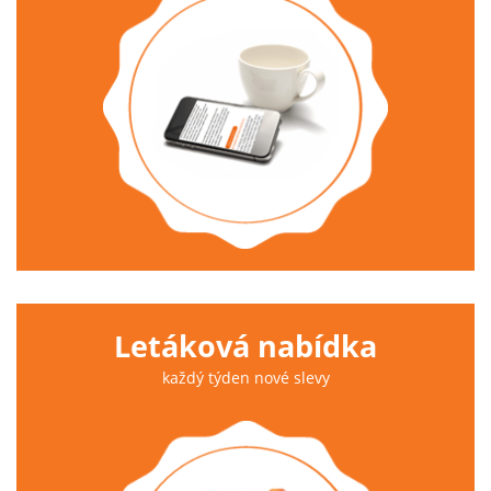
Letáková nabídka
každý týden nové slevy