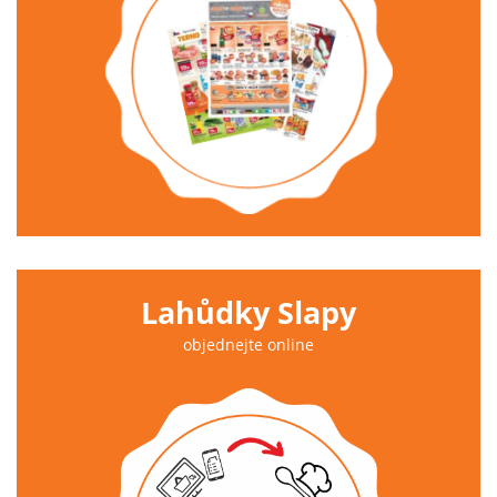
Lahůdky Slapy
objednejte online