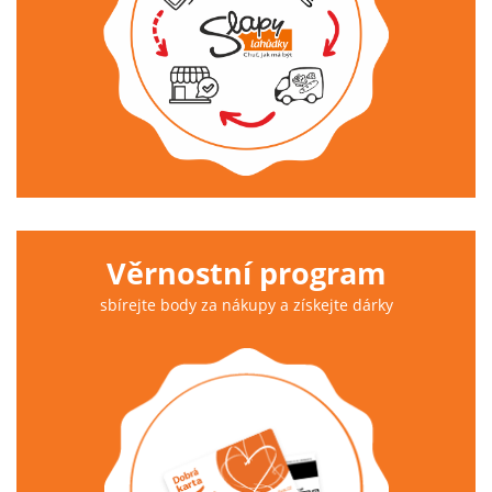
Věrnostní program
sbírejte body za nákupy a získejte dárky