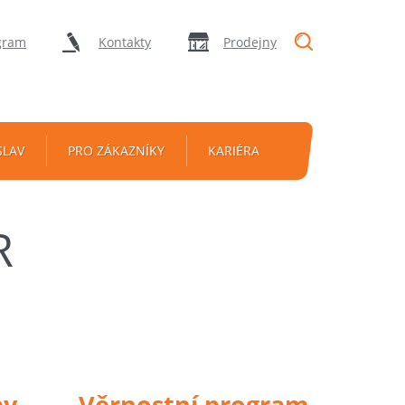
"Vyhledávání
gram
Kontakty
Prodejny
SLAV
PRO ZÁKAZNÍKY
KARIÉRA
R
py
Věrnostní program