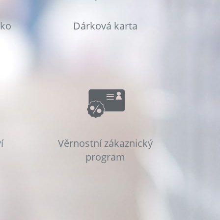
sko
Dárková karta
í
Věrnostní zákaznický
program