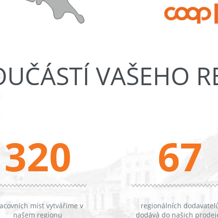
OUČÁSTÍ VAŠEHO 
320
67
acovních míst vytváříme v
regionálních dodavatel
našem regionu
dodává do našich prodej