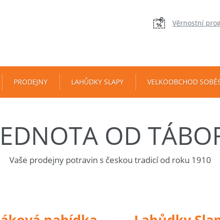
Věrnostní pro
PRODEJNY
LAHŮDKY SLAPY
VELKOOBCHOD SOBĚ
JEDNOTA OD TÁBO
Vaše prodejny potravin s českou tradicí od roku 1910
táková nabídka
Lahůdky Sla