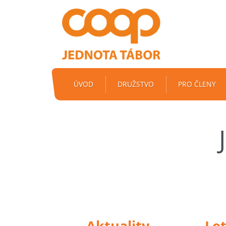
ÚVOD
DRUŽSTVO
PRO ČLENY
Aktuality
Le