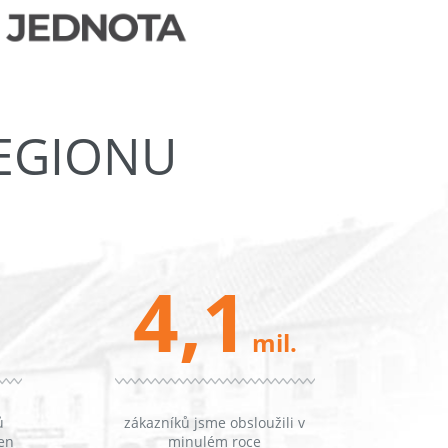
REGIONU
4,1
mil.
ů
zákazníků jsme obsloužili v
en
minulém roce