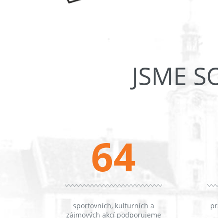
JSME S
64
sportovních, kulturních a
pr
zájmových akcí podporujeme