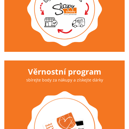
Věrnostní program
sbírejte body za nákupy a získejte dárky