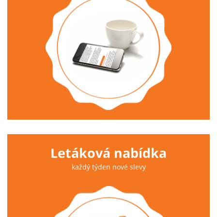
Letáková nabídka
každý týden nové slevy