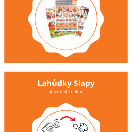
Lahůdky Slapy
objednejte online