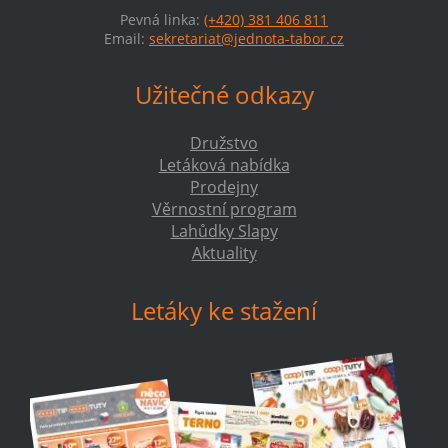
Pevná linka:
(+420) 381 406 811
Email:
sekretariat@jednota-tabor.cz
Užitečné odkazy
Družstvo
Letáková nabídka
Prodejny
Věrnostní program
Lahůdky Slapy
Aktuality
Letáky ke stažení