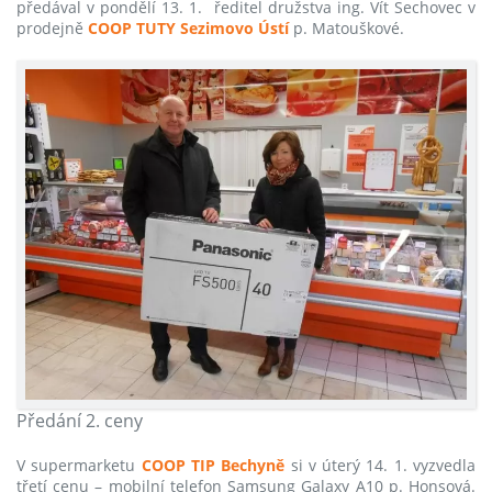
předával v pondělí 13. 1. ředitel družstva ing. Vít Sechovec v
prodejně
COOP TUTY Sezimovo Ústí
p. Matouškové.
Předání 2. ceny
V supermarketu
COOP TIP Bechyně
si v úterý 14. 1. vyzvedla
třetí cenu – mobilní telefon Samsung Galaxy A10 p. Honsová.