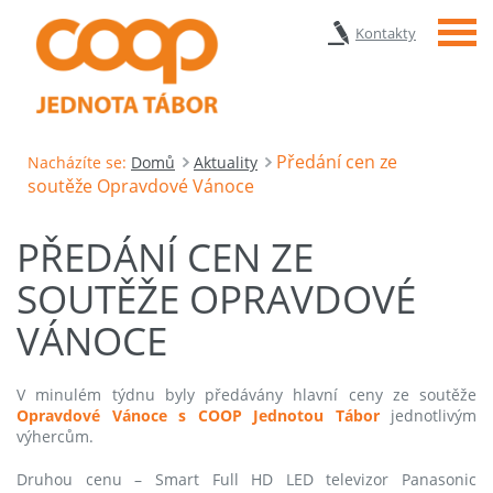
Menu
Kontakty
Předání cen ze
Nacházíte se:
Domů
Aktuality
soutěže Opravdové Vánoce
PŘEDÁNÍ CEN ZE
SOUTĚŽE OPRAVDOVÉ
VÁNOCE
V minulém týdnu byly předávány hlavní ceny ze soutěže
Opravdové Vánoce
s COOP Jednotou Tábor
jednotlivým
výhercům.
Druhou cenu – Smart Full HD LED televizor Panasonic