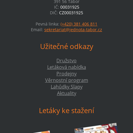
391 56 Tábor
IČ:
00031925
DIČ:
CZ00031925
Pevná linka:
(+420) 381 406 811
Email:
sekretariat@jednota-tabor.cz
Užitečné odkazy
Družstvo
Letáková nabídka
Prodejny
Věrnostní program
Lahůdky Slapy
Aktuality
Letáky ke stažení