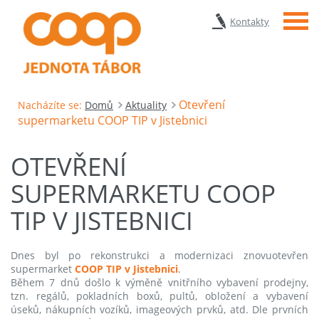
Menu
Kontakty
Otevření
Nacházíte se:
Domů
Aktuality
supermarketu COOP TIP v Jistebnici
OTEVŘENÍ
SUPERMARKETU COOP
TIP V JISTEBNICI
Dnes byl po rekonstrukci a modernizaci znovuotevřen
supermarket
COOP TIP v Jistebnici
.
Během 7 dnů došlo k výměně vnitřního vybavení prodejny,
tzn. regálů, pokladních boxů, pultů, obložení a vybavení
úseků, nákupních vozíků, imageových prvků, atd. Dle prvních