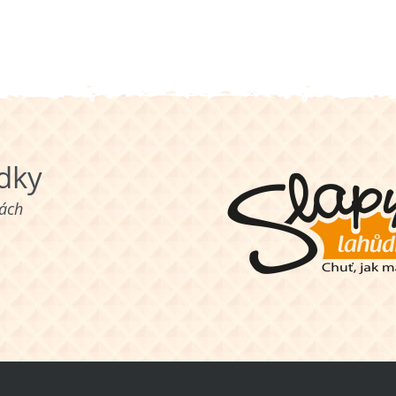
ůdky
nách