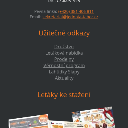
DIČ:
CZ00031925
Pevná linka:
(+420) 381 406 811
Email:
sekretariat@jednota-tabor.cz
Užitečné odkazy
Družstvo
Letáková nabídka
Prodejny
Věrnostní program
Lahůdky Slapy
Aktuality
Letáky ke stažení