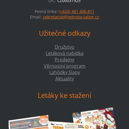
DIČ:
CZ00031925
Pevná linka:
(+420) 381 406 811
Email:
sekretariat@jednota-tabor.cz
Užitečné odkazy
Družstvo
Letáková nabídka
Prodejny
Věrnostní program
Lahůdky Slapy
Aktuality
Letáky ke stažení