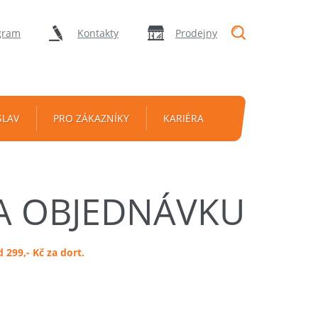
"Vyhledávání
gram
Kontakty
Prodejny
SLAV
PRO ZÁKAZNÍKY
KARIÉRA
A OBJEDNÁVKU
299,- Kč za dort.