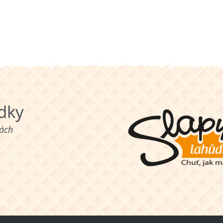
ůdky
nách