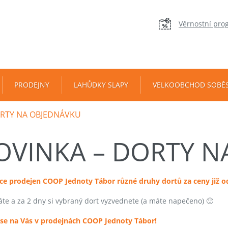
Věrnostní pro
PRODEJNY
LAHŮDKY SLAPY
VELKOOBCHOD SOBĚ
ORTY NA OBJEDNÁVKU
OVINKA – DORTY N
ce prodejen COOP Jednoty Tábor různé druhy dortů za ceny již od 
te a za 2 dny si vybraný dort vyzvednete (a máte napečeno) 🙂
se na Vás v prodejnách COOP Jednoty Tábor!