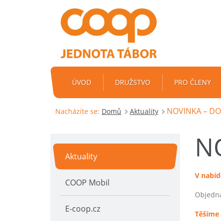
ÚVOD
DRUŽSTVO
PRO ČLENY
NOVINKA – D
Nacházíte se:
Domů
Aktuality
N
Aktuality
V nabíd
COOP Mobil
Objedná
E-coop.cz
Těšíme 