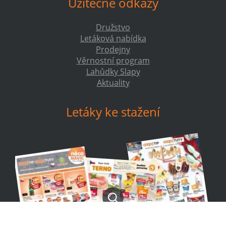
Užitečné odkazy
Družstvo
Letáková nabídka
Prodejny
Věrnostní program
Lahůdky Slapy
Aktuality
Letáky ke stažení