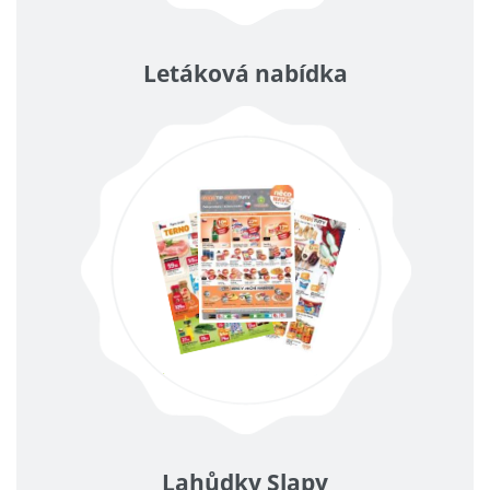
Letáková nabídka
Lahůdky Slapy