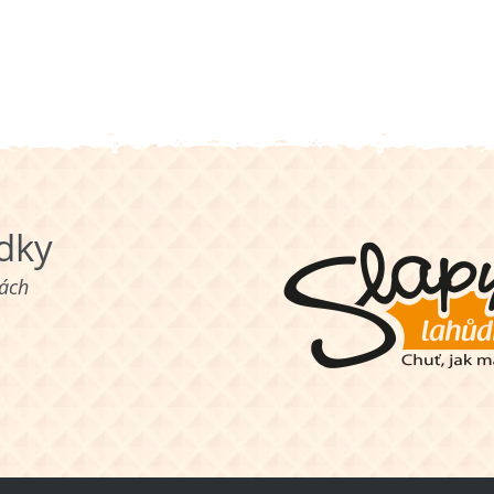
ůdky
nách