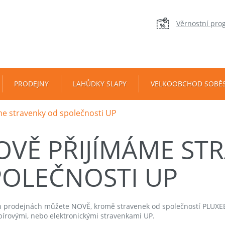
Věrnostní pro
PRODEJNY
LAHŮDKY SLAPY
VELKOOBCHOD SOBĚ
e stravenky od společnosti UP
OVĚ PŘIJÍMÁME ST
POLEČNOSTI UP
h prodejnách můžete NOVĚ, kromě stravenek od společností PLUXEE
pírovými, nebo elektronickými stravenkami UP.