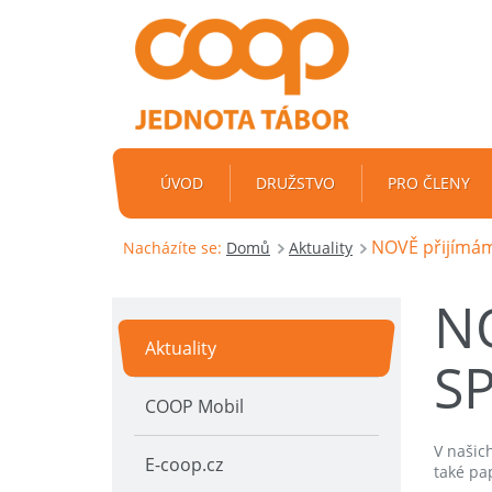
ÚVOD
DRUŽSTVO
PRO ČLENY
NOVĚ přijímám
Nacházíte se:
Domů
Aktuality
N
Aktuality
S
COOP Mobil
V našic
E-coop.cz
také pa