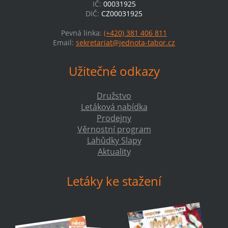
IČ:
00031925
DIČ:
CZ00031925
Pevná linka:
(+420) 381 406 811
Email:
sekretariat@jednota-tabor.cz
Užitečné odkazy
Družstvo
Letáková nabídka
Prodejny
Věrnostní program
Lahůdky Slapy
Aktuality
Letáky ke stažení