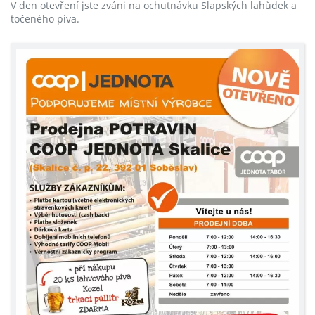
V den otevření jste zváni na ochutnávku Slapských lahůdek a
točeného piva.