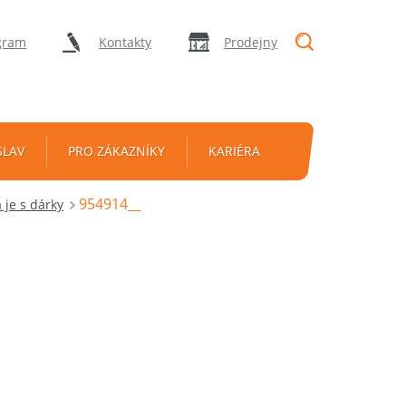
"Vyhledávání
gram
Kontakty
Prodejny
SLAV
PRO ZÁKAZNÍKY
KARIÉRA
954914__
 je s dárky