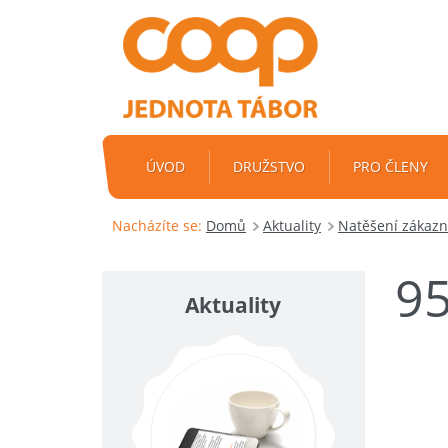
ÚVOD
DRUŽSTVO
PRO ČLENY
Nacházíte se:
Domů
Aktuality
Natěšení zákazní
9
Aktuality