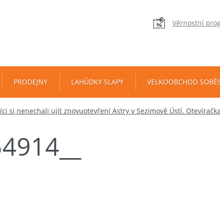
Věrnostní pro
PRODEJNY
LAHŮDKY SLAPY
VELKOOBCHOD SOBĚ
ci si nenechali ujít znovuotevření Astry v Sezimově Ústí. Otevíračka
54914__