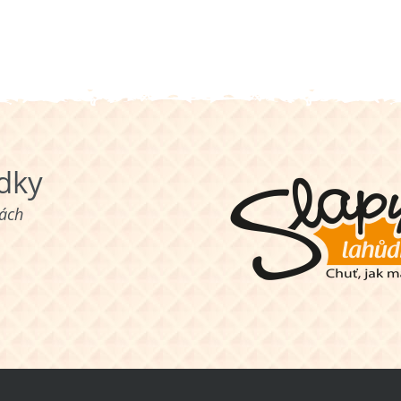
ůdky
nách