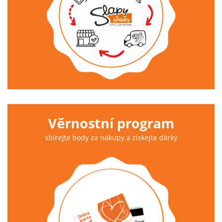
Věrnostní program
sbírejte body za nákupy a získejte dárky