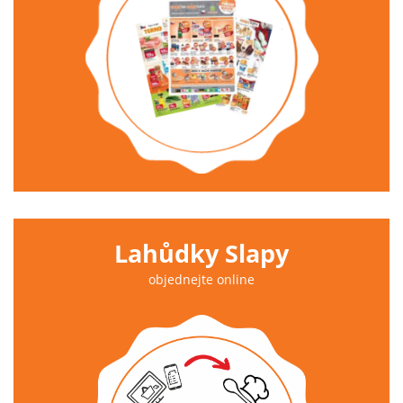
Lahůdky Slapy
objednejte online