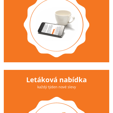
Letáková nabídka
každý týden nové slevy