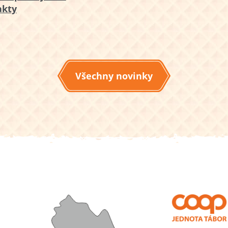
akty
Všechny novinky