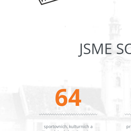
JSME S
64
sportovních, kulturních a
pr