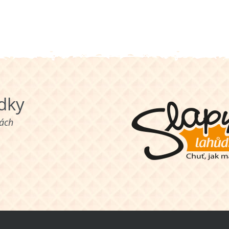
ůdky
nách