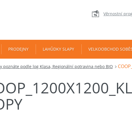
Věrnostní pro
PRODEJNY
LAHŮDKY SLAPY
VELKOOBCHOD SOBĚ
COOP_
ny poznáte podle log Klasa, Regionální potravina nebo BIO
OOP_1200X1200_K
OPY