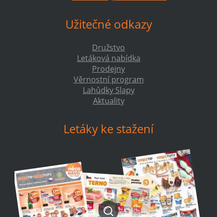
Užitečné odkazy
Družstvo
Letáková nabídka
Prodejny
Věrnostní program
Lahůdky Slapy
Aktuality
Letáky ke stažení