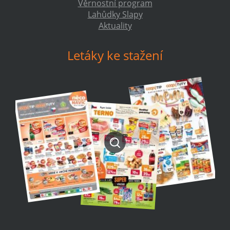
Věrnostní program
Lahůdky Slapy
Aktuality
Letáky ke stažení