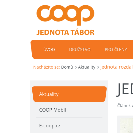
ÚVOD
DRUŽSTVO
PRO ČLENY
Jednota rozdal
Nacházíte se:
Domů
Aktuality
J
Aktuality
Článek 
COOP Mobil
E-coop.cz