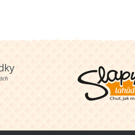
ůdky
nách